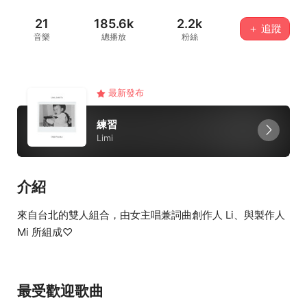
21
185.6k
2.2k
＋ 追蹤
音樂
總播放
粉絲
最新發布
練習
Limi
介紹
來自台北的雙人組合，由女主唱兼詞曲創作人 Li、與製作人
Mi 所組成♡
最受歡迎歌曲