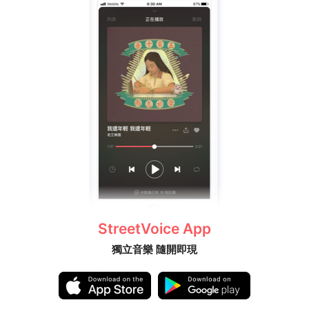
StreetVoice App
獨立音樂 隨開即現