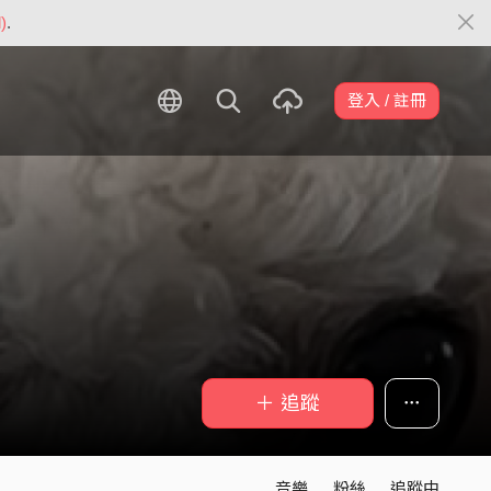
)
.
登入 / 註冊
＋ 追蹤
音樂
粉絲
追蹤中