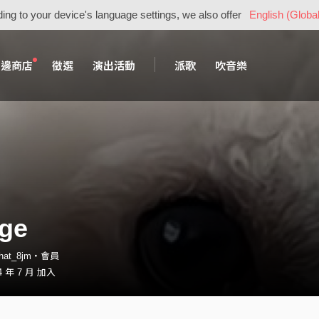
ing to your device's language settings, we also offer
English (Global
周邊商店
徵選
演出活動
派歌
吹音樂
ge
_hat_8jm・會員
 年 7 月 加入