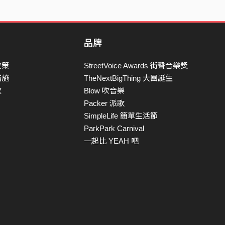
品牌
政策
StreetVoice Awards 街聲音樂獎
措施
TheNextBigThing 大團誕生
款
Blow 吹音樂
Packer 派歌
SimpleLife 簡單生活節
ParkPark Carnival
一起比 YEAH 吧