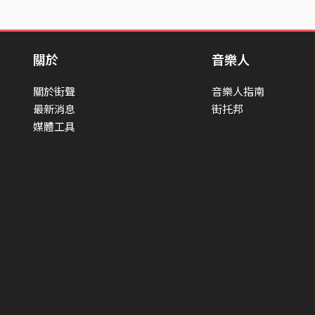
關於
音樂人
關於街聲
音樂人指南
最新消息
街托邦
媒體工具