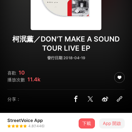
柯泯薰／DON'T MAKE A SOUND
TOUR LIVE EP
發行日期 2018-04-19
10
喜歡
11.4k
播放次數
分享：
StreetVoice App
下載
App 開啟
洗耳恭聽 all ears
4.8(1446)
＋ 追蹤
@weareallears