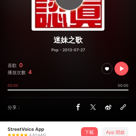
迷妹之歌
Pop
・2013-07-27
0
喜歡
4
播放次數
00:00
00:00
分享：
StreetVoice App
下載
App 開啟
祆月．憂(S.Y.Ulei)
4.8(1446)