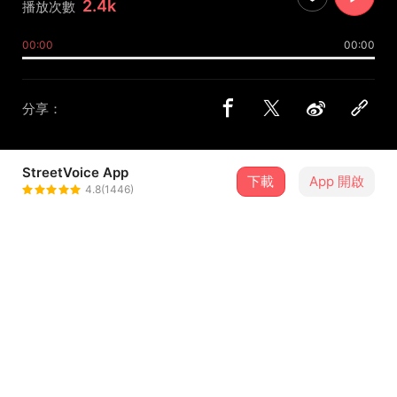
2.4k
播放次數
00:00
00:00
分享：
StreetVoice App
下載
App 開啟
都普勒浪潮 Waves of Doppler
4.8(1446)
＋ 追蹤
@wavesdoppler
歌詞
這是沒有提供歌詞的歌曲
留言（
2
）