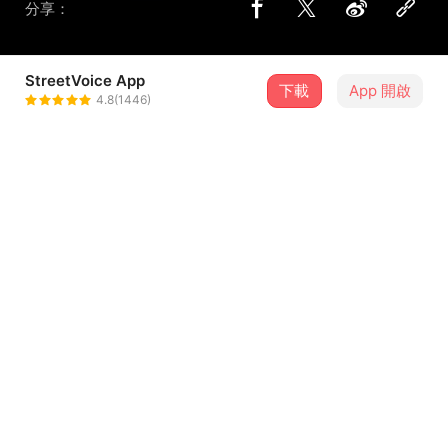
分享：
StreetVoice App
下載
App 開啟
Jaysho
4.8(1446)
＋ 追蹤
@wavecodestudio
介紹
### 專輯簡介 ###
《聽回憶在唱歌》是Jaysho我全程包辦詞曲創作的一張原創
專輯。每首歌曲都圍繞著「回憶」的概念。
...查看更多
專輯的前五首歌描繪了我成長階段中一些刻骨銘心的經歷。
從小學、國中、高中到大學時期的難忘回憶。這些歌曲是以