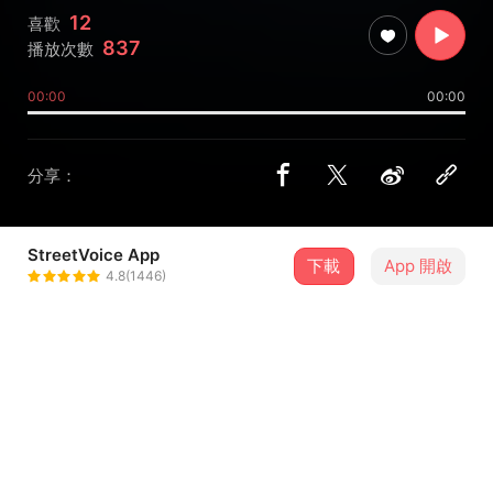
12
喜歡
837
播放次數
00:00
00:00
分享：
StreetVoice App
下載
App 開啟
Wantamnam 我地希望
4.8(1446)
＋ 追蹤
@wantamnam
介紹
Wantamnam 即將推出首張全長專輯，繼〈餘光 Glimmer〉