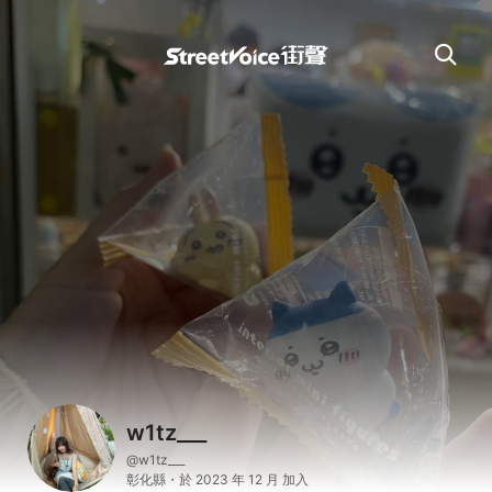
w1tz___
@w1tz___
彰化縣・於 2023 年 12 月 加入