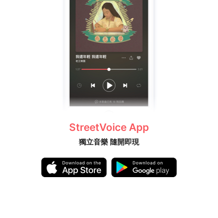
StreetVoice App
獨立音樂 隨開即現