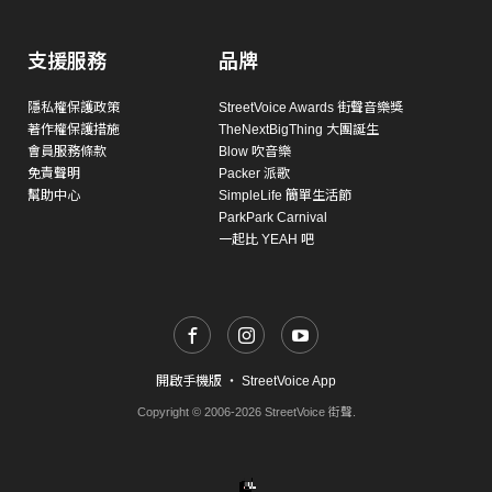
支援服務
品牌
隱私權保護政策
StreetVoice Awards 街聲音樂獎
著作權保護措施
TheNextBigThing 大團誕生
會員服務條款
Blow 吹音樂
免責聲明
Packer 派歌
幫助中心
SimpleLife 簡單生活節
ParkPark Carnival
一起比 YEAH 吧
開啟手機版
・
StreetVoice App
Copyright © 2006-2026 StreetVoice 街聲.