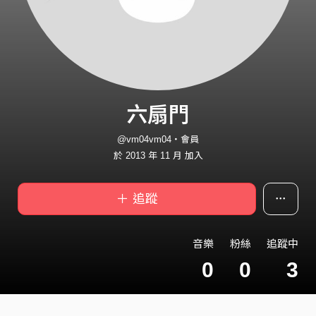
六扇門
@vm04vm04・會員
於 2013 年 11 月 加入
＋ 追蹤
音樂
粉絲
追蹤中
0
0
3