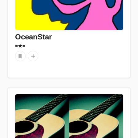
OceanStar
=★=