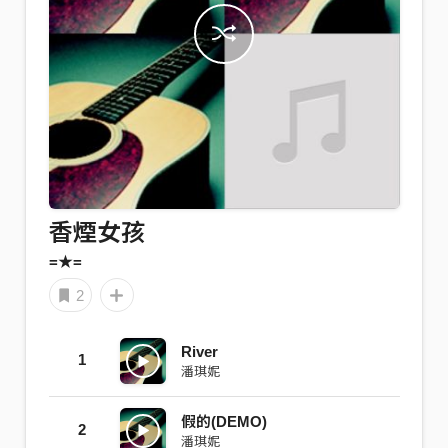
香煙女孩
=★=
2
River
1
潘琪妮
假的(DEMO)
2
潘琪妮