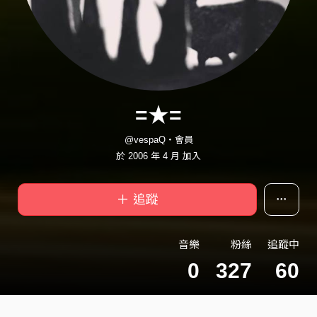
=★=
@vespaQ・會員
於 2006 年 4 月 加入
＋ 追蹤
音樂
粉絲
追蹤中
0
327
60