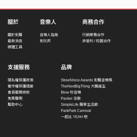
關於
音樂人
商務合作
關於街聲
音樂人指南
行銷業務合作
最新消息
街托邦
非營利 / 校園合作
媒體工具
支援服務
品牌
隱私權保護政策
StreetVoice Awards 街聲音樂獎
著作權保護措施
TheNextBigThing 大團誕生
會員服務條款
Blow 吹音樂
免責聲明
Packer 派歌
幫助中心
SimpleLife 簡單生活節
ParkPark Carnival
一起比 YEAH 吧