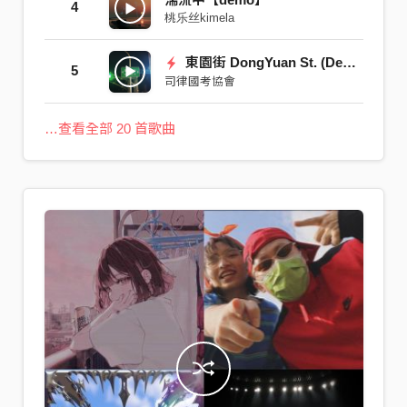
4
桃乐丝kimela
東園街 DongYuan St. (Demo)
5
司律國考協會
…查看全部 20 首歌曲