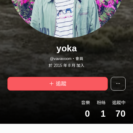
yoka
@vavavoom・會員
於 2015 年 8 月 加入
＋ 追蹤
音樂
粉絲
追蹤中
0
1
70