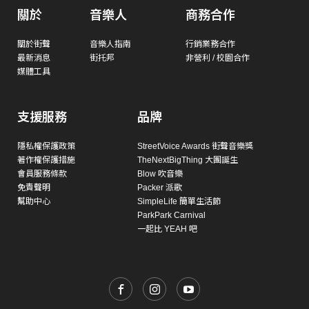
關於
音樂人
商務合作
關於街聲
音樂人指南
行銷業務合作
最新消息
街托邦
非營利 / 校園合作
媒體工具
支援服務
品牌
隱私權保護政策
StreetVoice Awards 街聲音樂獎
著作權保護措施
TheNextBigThing 大團誕生
會員服務條款
Blow 吹音樂
免責聲明
Packer 派歌
幫助中心
SimpleLife 簡單生活節
ParkPark Carnival
一起比 YEAH 吧