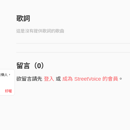
歌詞
這是沒有提供歌詞的歌曲
留言（
0
）
音樂人，
欲留言請先
登入
或
成為 StreetVoice 的會員
。
！
好喔