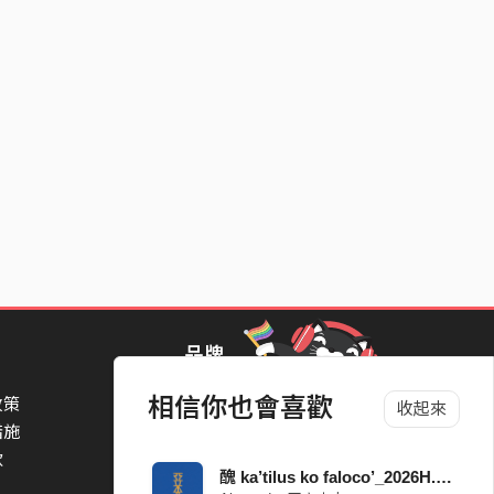
品牌
相信你也會喜歡
政策
StreetVoice Awards 街聲音樂獎
收起來
措施
TheNextBigThing 大團誕生
款
Blow 吹音樂
醜 ka’tilus ko faloco’_2026H.O.T原創大賽
Packer 派歌