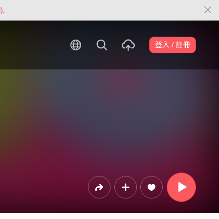
)
.
登入 / 註冊