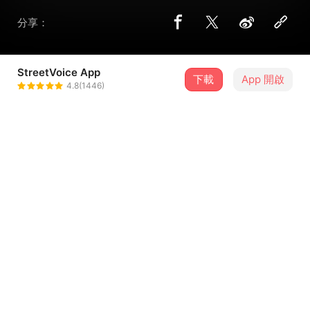
分享：
StreetVoice App
下載
App 開啟
Vanny Ma
4.8(1446)
＋ 追蹤
@vannyma
歌詞
醒醒醒 一直睡不醒
已經太久沒睡好 累得不得了
停停停 一直轉不停
已經都不再重要 都不再重要
...查看更多
那是最真實的燃燒
燃燒著 喧嘩吵雜的世界