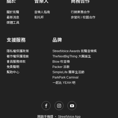
關於
音樂人
商務合作
關於街聲
音樂人指南
行銷業務合作
最新消息
街托邦
非營利 / 校園合作
媒體工具
支援服務
品牌
隱私權保護政策
StreetVoice Awards 街聲音樂獎
著作權保護措施
TheNextBigThing 大團誕生
會員服務條款
Blow 吹音樂
免責聲明
Packer 派歌
幫助中心
SimpleLife 簡單生活節
ParkPark Carnival
一起比 YEAH 吧
開啟手機版
・
StreetVoice App