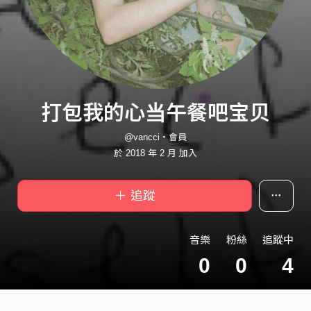
打包我的心当午餐吧宝贝
@vancci・會員
於 2018 年 2 月 加入
＋ 追蹤
音樂
粉絲
追蹤中
0
0
4