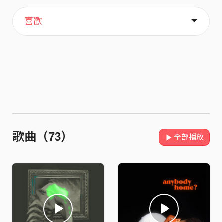
主頁
關於
喜歡
歌曲（73）
全部播放