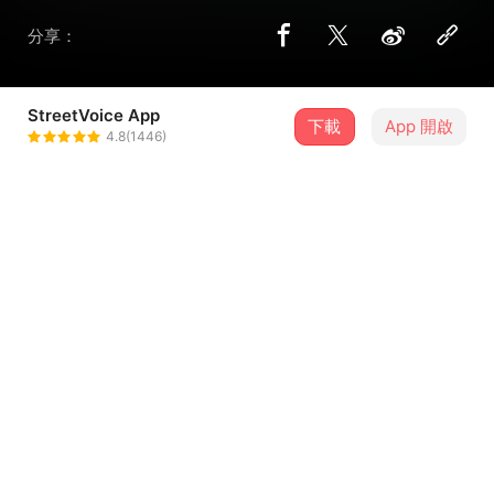
分享：
StreetVoice App
下載
App 開啟
阿行
4.8(1446)
＋ 追蹤
@usband
歌詞
再創造
如果有一天 你只因為 有缺點 就不被珍惜 你覺得如何
如果有一天 整個世界 只因為 有些缺陷 就被我們放棄了 會不
會有點可惜呢
...查看更多
如果今天就是這一天 你甘不甘心放棄蛻變的可能