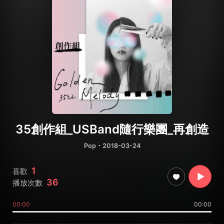
35創作組_USBand隨行樂團_再創造
Pop
・2018-03-24
1
喜歡
36
播放次數
00:00
00:00