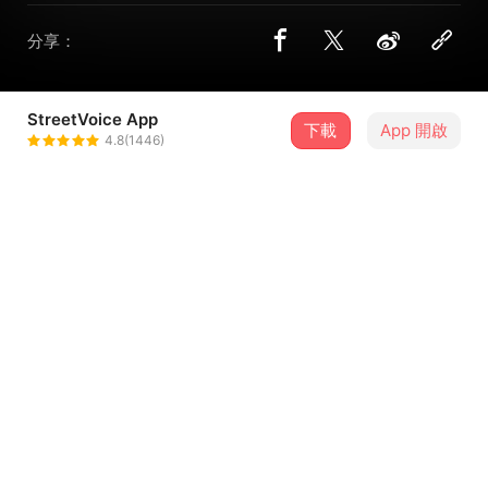
分享：
StreetVoice App
下載
App 開啟
Uno Huang
4.8(1446)
＋ 追蹤
@unojazz
曲目（0）
排序
歌曲名稱
留言（
0
）
登入會員開始留言