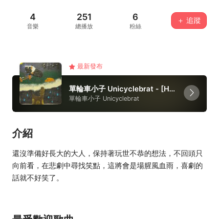
4
251
6
＋ 追蹤
音樂
總播放
粉絲
最新發布
單輪車小子 Unicyclebrat - [HUGe] / H.O.T. 原創音樂大賽
單輪車小子 Unicyclebrat
介紹
還沒準備好長大的大人，保持著玩世不恭的想法，不回頭只
向前看，在悲劇中尋找笑點，這將會是場腥風血雨，喜劇的
話就不好笑了。