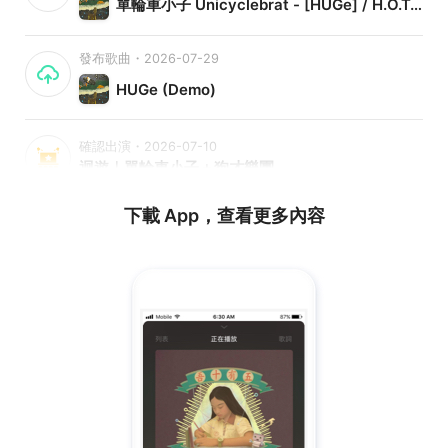
單輪車小子 Unicyclebrat - [HUGe] / H.O.T. 原創音樂大賽
發布歌曲・2026-07-29
HUGe (Demo)
確認出演・2026-07-10
迴遊｜單輪車小子＋狗才樂團
下載 App，查看更多內容