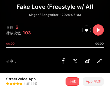
Fake Love (Freestyle w/ AI)
Singer / Songwriter
・2024-06-03
6
喜歡
103
播放次數
00:00
00:00
分享：
StreetVoice App
下載
App 開啟
Rae 瑞伊
4.8(1446)
＋ 追蹤
@unclearme