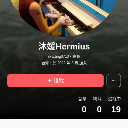
沐媛Hermius
@tzting0710・會員
台灣・於 2022 年 3 月 加入
＋ 追蹤
音樂
粉絲
追蹤中
0
0
19