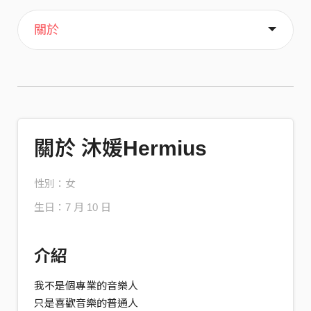
主頁
歌單
喜歡
關於
關於 沐媛Hermius
性別：女
生日：7 月 10 日
介紹
我不是個專業的音樂人
只是喜歡音樂的普通人