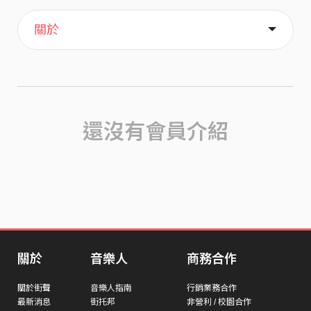
主頁
歌單
喜歡
關於
還沒有會員介紹
關於
音樂人
商務合作
關於街聲
音樂人指南
行銷業務合作
最新消息
街托邦
非營利 / 校園合作