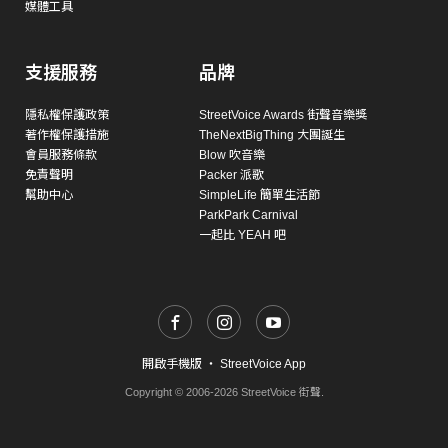
媒體工具
支援服務
品牌
隱私權保護政策
StreetVoice Awards 街聲音樂獎
著作權保護措施
TheNextBigThing 大團誕生
會員服務條款
Blow 吹音樂
免責聲明
Packer 派歌
幫助中心
SimpleLife 簡單生活節
ParkPark Carnival
一起比 YEAH 吧
開啟手機版
・
StreetVoice App
Copyright © 2006-2026 StreetVoice 街聲.