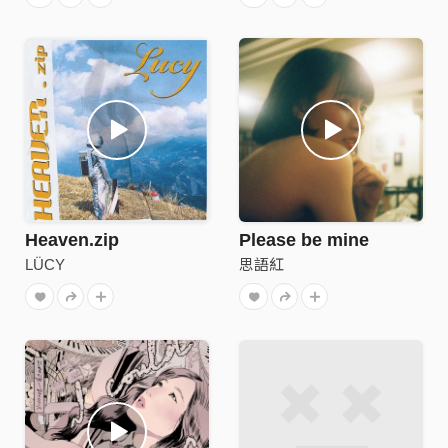
Heaven.zip
Please be mine
LÜCY
思語紅