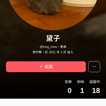
黛子
@tung_chou・會員
新竹縣・於 2021 年 3 月 加入
＋ 追蹤
音樂
粉絲
追蹤中
0
1
18