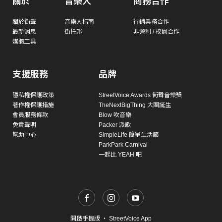
關於
音樂人
商務合作
關於街聲
音樂人指南
行銷業務合作
最新消息
街托邦
非營利 / 校園合作
媒體工具
支援服務
品牌
隱私權保護政策
StreetVoice Awards 街聲音樂獎
著作權保護措施
TheNextBigThing 大團誕生
會員服務條款
Blow 吹音樂
免責聲明
Packer 派歌
幫助中心
SimpleLife 簡單生活節
ParkPark Carnival
一起比 YEAH 吧
開啟手機版
・
StreetVoice App