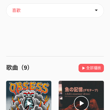
主頁
關於
喜歡
歌曲（9）
全部播放