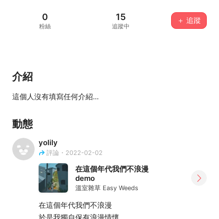
0
15
＋ 追蹤
粉絲
追蹤中
介紹
這個人沒有填寫任何介紹...
動態
yolily
評論・2022-02-02
在這個年代我們不浪漫
demo
溫室雜草 Easy Weeds
在這個年代我們不浪漫
於是我獨自保有浪漫情懷