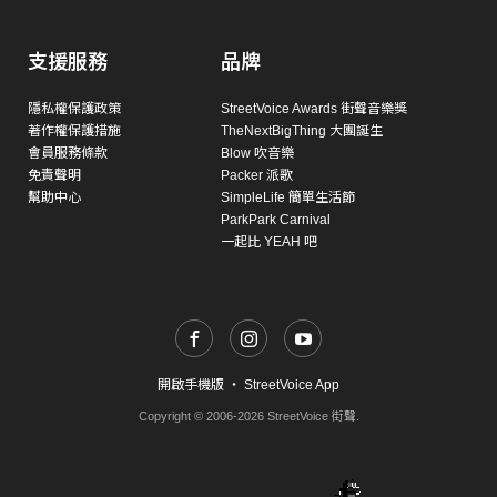
支援服務
品牌
隱私權保護政策
StreetVoice Awards 街聲音樂獎
著作權保護措施
TheNextBigThing 大團誕生
會員服務條款
Blow 吹音樂
免責聲明
Packer 派歌
幫助中心
SimpleLife 簡單生活節
ParkPark Carnival
一起比 YEAH 吧
開啟手機版
・
StreetVoice App
Copyright © 2006-2026 StreetVoice 街聲.