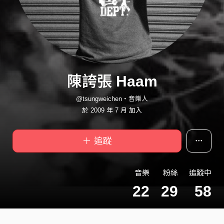
陳誇張 Haam
@tsungweichen・音樂人
於 2009 年 7 月 加入
＋ 追蹤
音樂
粉絲
追蹤中
22
29
58