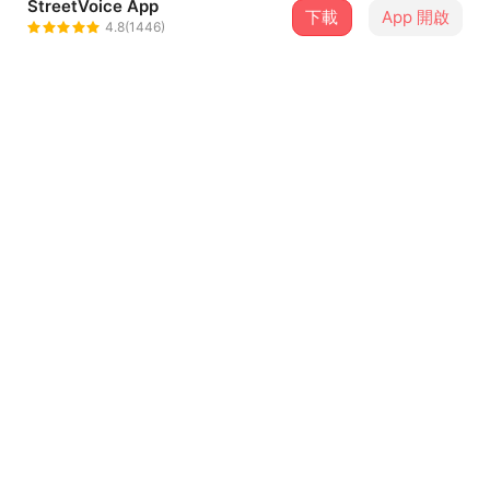
StreetVoice App
下載
App 開啟
高真 TRU
4.8(1446)
＋ 追蹤
@tru________d
介紹
Follow 高真 TRU ：
https://linktr.ee/tru________d
Music Production：
詞 Lyrics｜高真 TRU
曲 Compose｜高真 TRU
...查看更多
製作人 Producer ｜高真 TRU
編曲 Arrangement｜高真 TRU
電吉他編曲 Electric Guitar Arrangement｜高真 TRU、翁
歌詞
光煒 Wico Weng
電吉他 Electric Guitar｜翁光煒 Wico Weng
兩人宇宙怎麼剩我呢