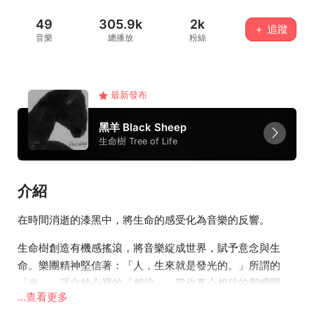
49
305.9k
2k
＋ 追蹤
音樂
總播放
粉絲
最新發布
黑羊 Black Sheep
生命樹 Tree of Life
介紹
在時間消逝的漆黑中，將生命的感受化為音樂的反響。
生命樹創造有機感搖滾，將音樂綻成世界，賦予意念與生
命。樂團精神堅信著：「人，生來就是發光的。」所謂的
「光」，源自於心裡的「相信」，當你真心相信的那瞬間，
...查看更多
你身上的光正是如此耀眼。我們都是因為「相信」而湧現光