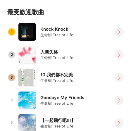
芒的「微光少年」。
最受歡迎歌曲
生命樹由主唱吉他手：小王子、貝斯：小N、鼓手：青春組
成。小N與小王子從小一起玩音樂長大，而小王子與青春畢
業自同一所高中，三人結下如手足般深厚的革命情感。小王
Knock Knock
1
子擅長音樂創作與製作，潛入意識細膩創作溫柔而堅定的音
生命樹 Tree of Life
樂與詞曲，鼓手青春深刻探索節奏的無限可能，Bass手小N
用無比的爽朗熱力，將音樂的生命力感染全場。三個人一起
人間失格
2
度過年少瘋狂的青春，一起分擔人生的高低潮，一起堅持著
生命樹 Tree of Life
樂團的夢想。
10 我們都不完美
生命樹用音樂呼喚著、堅定著、尋找著這世界「不放棄」的
3
生命樹 Tree of Life
共鳴。
因為「相信」而湧現光芒的「微光少年」，要對得起曾經勇
Goodbye My Friends
敢的自己。
4
生命樹 Tree of Life
《生命樹 樂團歷程》
Members：Vocal & Guitar–小王子、Bass–小N、Drum–青
【一起飛行吧!!!】
5
春。
生命樹 Tree of Life