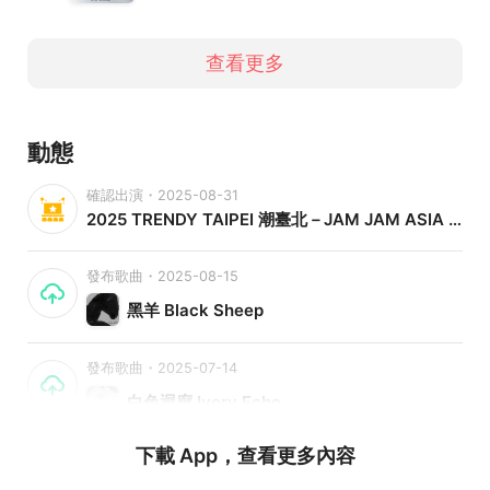
Origin：Taiwan
Genres：Pop, Rock
Years Active：2010 - Present
查看更多
2010年成團至今，演出累計超過二百多場。
2010年06月11日，發行成團EP《生命樹》，同年發行第二
動態
張EP《風見雞》。
2010年12月10日，發行演唱會同名單曲《一起飛行吧》。
確認出演・2025-08-31
2011年春，與松山機場合作飛安單曲《Fly To The Sky》。
2025 TRENDY TAIPEI 潮臺北－JAM JAM ASIA 亞洲音樂節 - 8/31
2012年夏，生命樹年度街頭巡演《樂光》。
2014年夏，《植光計画》啟動。
發布歌曲・2025-08-15
2014年12月26日，首張全創作製作專輯《我們都不完美》
黑羊 Black Sheep
正式發行。
2015年春，年度巡演《植光計画》展開。
發布歌曲・2025-07-14
2016年06月30日，發行 Youtube 限定單曲《漂流星球》。
2019年04月30日，發行「微光少年」啟程單曲《Knock
白色迴廊 Ivory Echo
Knock》，探尋裏世界，尋找過去自我的微光。
下載 App，查看更多內容
2019年12月06日，發行「微光少年」絕境中的生之歌《人間
失格》，願始於時線 終能穿越無限。