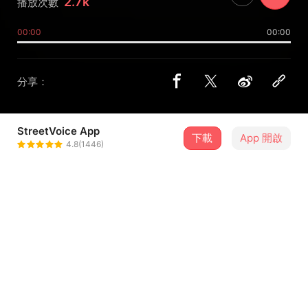
2.7k
播放次數
00:00
00:00
分享：
StreetVoice App
下載
App 開啟
酆馥 fufufong
4.8(1446)
＋ 追蹤
@toothdecay_13
歌詞
風 吹過那片草原
我 選擇不去看你的臉
你就抓著我