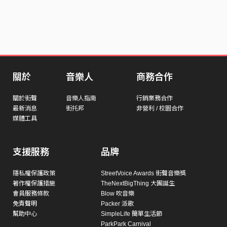
關於
音樂人
商務合作
關於街聲
音樂人指南
行銷業務合作
最新消息
街托邦
非營利 / 校園合作
媒體工具
支援服務
品牌
隱私權保護政策
StreetVoice Awards 街聲音樂獎
著作權保護措施
TheNextBigThing 大團誕生
會員服務條款
Blow 吹音樂
免責聲明
Packer 派歌
幫助中心
SimpleLife 簡單生活節
ParkPark Carnival