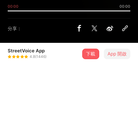
00:00
00:00
分享：
StreetVoice App
下載
App 開啟
臺灣原創流行音樂大獎
4.8(1446)
＋ 追蹤
@tomaawards
介紹
如果選擇放棄一定會不甘心 但離開了又有誰會記得?
我只能用力的唱 如果你懂，就一起唱吧。