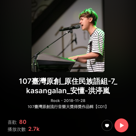
107臺灣原創_原住民族語組-7_
kasangalan_安懂-洪渟嵐
Rock
・2018-11-28
107臺灣原創流行音樂大獎得獎作品輯【CD1】
80
喜歡
2.7k
播放次數