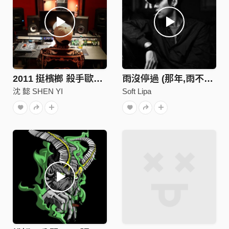
2011 挺檳榔 殺手歐陽盆栽 電影插曲 完整版 ( 沈懿 )
雨沒停過 (那年,雨不停國 主題曲)
沈 懿 SHEN YI
Soft Lipa