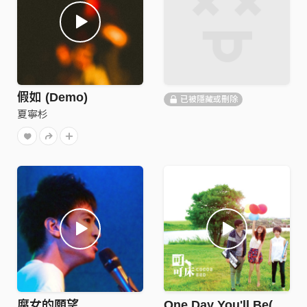
假如 (Demo)
已被隱藏或刪除
夏寧杉
腐女的願望
One Day You'll Be(piano)