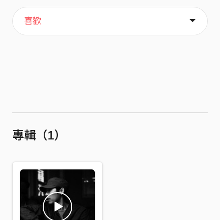
主頁
歌單
關於
喜歡
專輯（1）