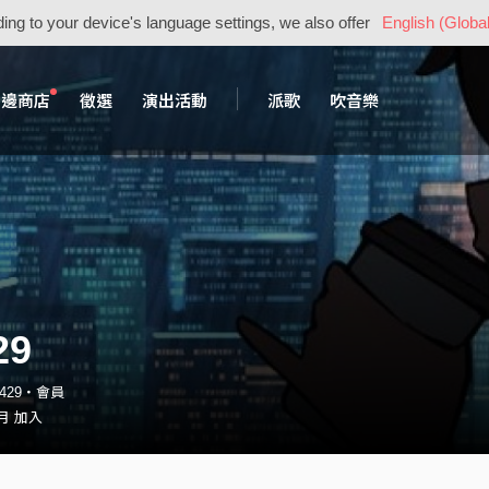
ing to your device's language settings, we also offer
English (Global
周邊商店
徵選
演出活動
派歌
吹音樂
29
50429・會員
 月 加入