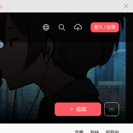
)
.
登入 / 註冊
＋ 追蹤
音樂
粉絲
追蹤中