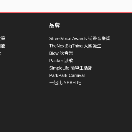
品牌
政策
StreetVoice Awards 街聲音樂獎
措施
TheNextBigThing 大團誕生
款
Blow 吹音樂
Packer 派歌
SimpleLife 簡單生活節
ParkPark Carnival
一起比 YEAH 吧