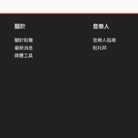
關於
音樂人
關於街聲
音樂人指南
最新消息
街托邦
媒體工具