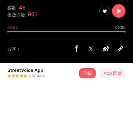
45
喜歡
951
播放次數
00:00
00:00
分享：
StreetVoice App
下載
App 開啟
贊詩
4.8(1446)
＋ 追蹤
@tiny_zanshi_xub
歌詞
下雨天之后我穿过云去寻找你