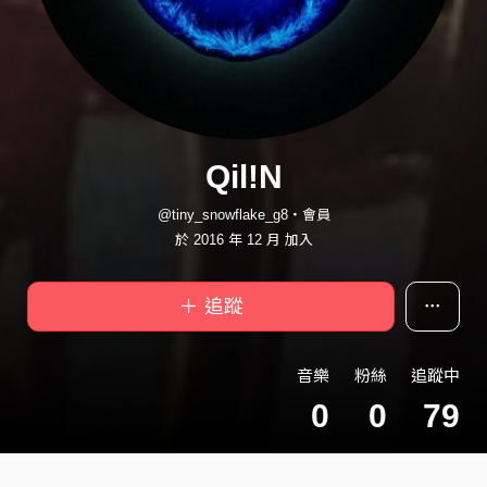
Qil!N
@tiny_snowflake_g8・會員
於 2016 年 12 月 加入
＋ 追蹤
音樂
粉絲
追蹤中
0
0
79