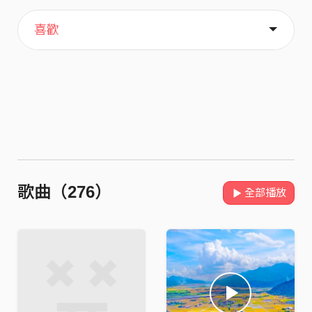
主頁
歌單
關於
喜歡
歌曲（276）
全部播放