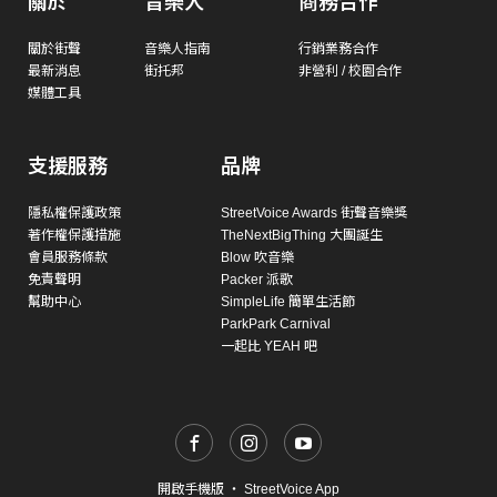
關於
音樂人
商務合作
關於街聲
音樂人指南
行銷業務合作
最新消息
街托邦
非營利 / 校園合作
媒體工具
支援服務
品牌
隱私權保護政策
StreetVoice Awards 街聲音樂獎
著作權保護措施
TheNextBigThing 大團誕生
會員服務條款
Blow 吹音樂
免責聲明
Packer 派歌
幫助中心
SimpleLife 簡單生活節
ParkPark Carnival
一起比 YEAH 吧
開啟手機版
・
StreetVoice App