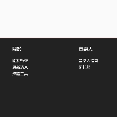
關於
音樂人
關於街聲
音樂人指南
最新消息
街托邦
媒體工具