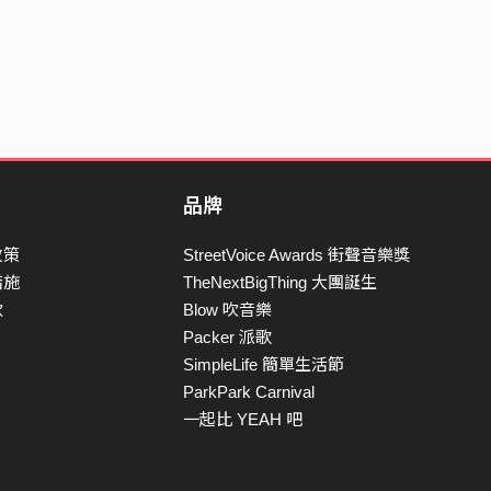
品牌
政策
StreetVoice Awards 街聲音樂獎
措施
TheNextBigThing 大團誕生
款
Blow 吹音樂
Packer 派歌
SimpleLife 簡單生活節
ParkPark Carnival
一起比 YEAH 吧