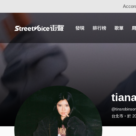
Accord
發現
排行榜
歌單
tia
@tinsrobin
台北市・於 20