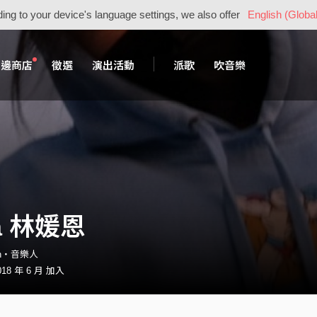
ing to your device's language settings, we also offer
English (Global
周邊商店
徵選
演出活動
派歌
吹音樂
na 林媛恩
son・音樂人
18 年 6 月 加入