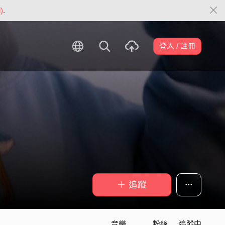
)
.
登入 / 註冊
＋ 追蹤
音樂
粉絲
追蹤中