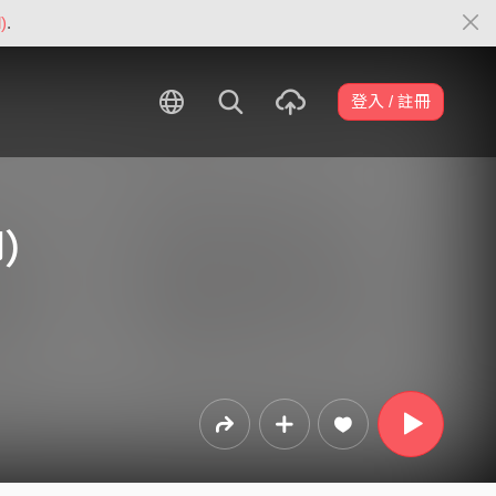
)
.
登入 / 註冊
卿）