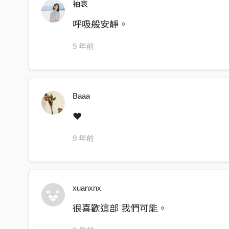
袖哀
當我掀起了漣漪
呼吸般安靜。
我們是遠還是近
9 年前
Baaa
❤
9 年前
xuanxnx
很喜歡這部 我們可能。