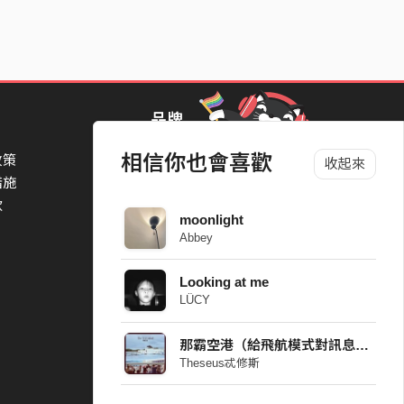
品牌
相信你也會喜歡
政策
StreetVoice Awards 街聲音樂獎
收起來
措施
TheNextBigThing 大團誕生
款
Blow 吹音樂
moonlight
Packer 派歌
Abbey
SimpleLife 簡單生活節
ParkPark Carnival
Looking at me
一起比 YEAH 吧
LÜCY
那霸空港（給飛航模式對訊息焦慮的乘客）
Theseus忒修斯