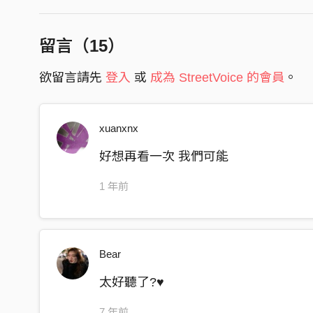
讓雨水浸透身體
感受著每刻呼吸
留言（
15
）
循著光走進
欲留言請先
登入
或
成為 StreetVoice 的會員
。
盡頭是湖水之地
xuanxnx
湖面上的倒影
好想再看一次 我們可能
我們如此靠近
1 年前
當我輕碰了你
你卻散落湖底
Bear
虛構情節裡
太好聽了?♥️
沈醉在浮光掠影
7 年前