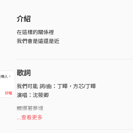
介紹
在這樣的關係裡
我們會是遠還是近
歌詞
音樂人，
！
我們可能 詞/曲：丁曄，方芯/丁曄
好喔
演唱：沈筱卿
觸摸著夢境
...查看更多
闖入這座森林