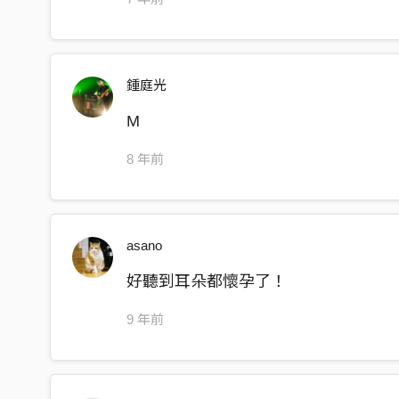
漫霧迷離的場景
夢遊如同清醒
鍾庭光
不停追尋你
M
以為是場遊戲
8 年前
簡單的捉迷藏裡
聽不見任何回音
asano
循著光走進
好聽到耳朵都懷孕了！
盡頭是湖水之地
9 年前
湖面上的倒影
我們如此靠近