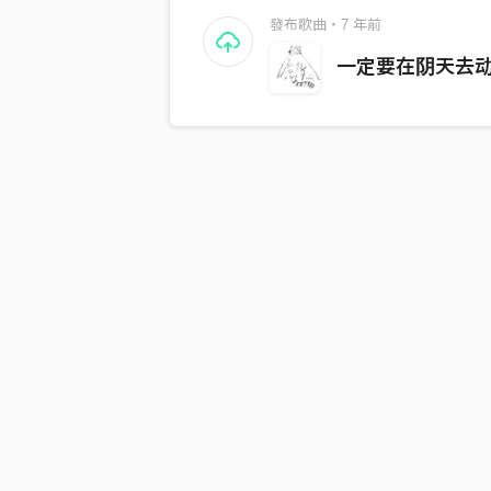
發布歌曲・7 年前
一定要在阴天去