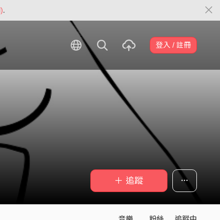
)
.
登入 / 註冊
＋ 追蹤
音樂
粉絲
追蹤中