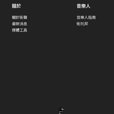
關於
音樂人
關於街聲
音樂人指南
最新消息
街托邦
媒體工具