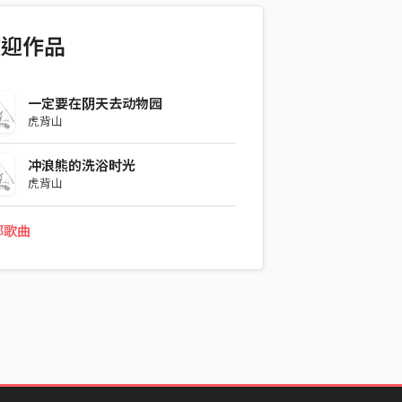
歡迎作品
一定要在阴天去动物园
虎背山
冲浪熊的洗浴时光
虎背山
部歌曲