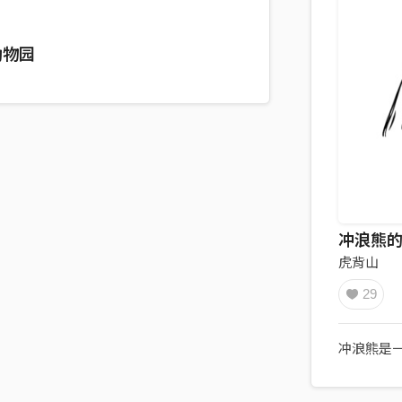
动物园
冲浪熊
虎背山
29
冲浪熊是一个e