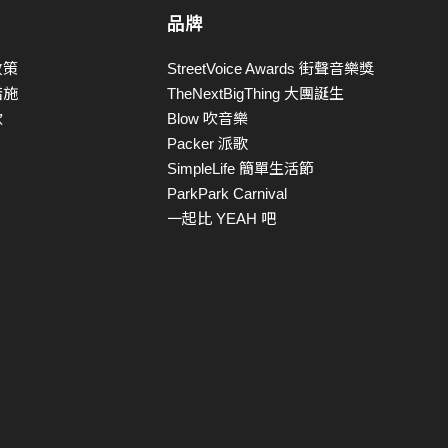
品牌
政策
StreetVoice Awards 街聲音樂獎
措施
TheNextBigThing 大團誕生
款
Blow 吹音樂
Packer 派歌
SimpleLife 簡單生活節
ParkPark Carnival
一起比 YEAH 吧