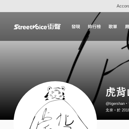
Accord
發現
排行榜
歌單
虎背
@tigersha
北京・於 2018