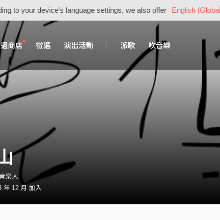
ing to your device's language settings, we also offer
English (Global
周邊商店
徵選
演出活動
派歌
吹音樂
山
n・音樂人
 年 12 月 加入