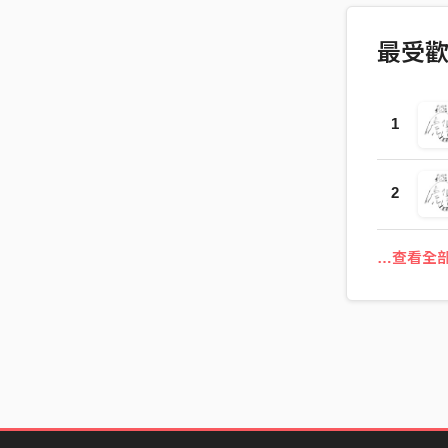
最受
1
2
…查看全