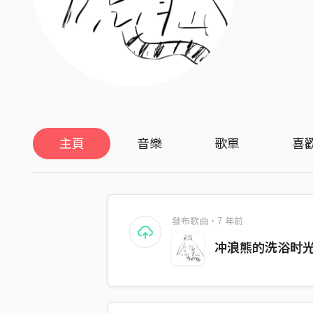
主頁
音樂
歌單
喜
發布歌曲・7 年前
冲浪熊的洗浴时