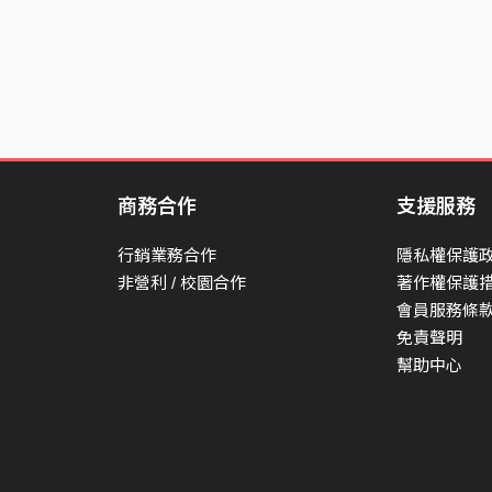
在艷陽高照之時陪我
去這邊 去那邊
我為了你 已經繳了會費
蛋白質也是每日必備
但為什麼 為什麼
卻還是沒有一點改變
商務合作
支援服務
轉眼間就要告別夏天
行銷業務合作
隱私權保護
非營利 / 校園合作
著作權保護
會員服務條
免責聲明
幫助中心