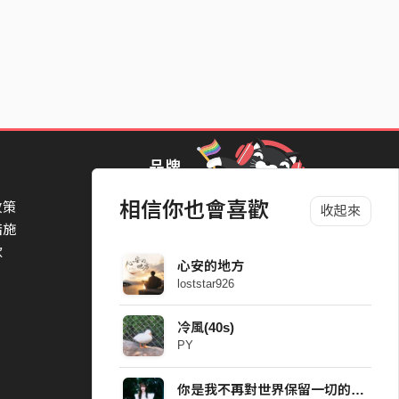
品牌
相信你也會喜歡
政策
StreetVoice Awards 街聲音樂獎
收起來
措施
TheNextBigThing 大團誕生
款
Blow 吹音樂
心安的地方
Packer 派歌
loststar926
SimpleLife 簡單生活節
ParkPark Carnival
冷風(40s)
一起比 YEAH 吧
PY
你是我不再對世界保留一切的原因 Demo (40s)