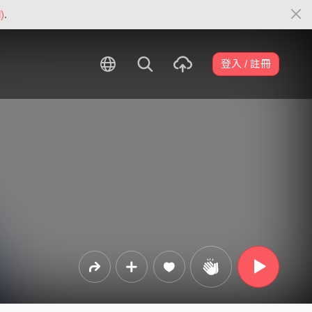
)
.
登入 / 註冊