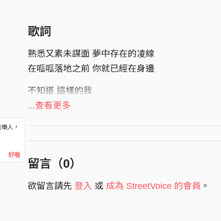
歌詞
熟悉又素未謀面 夢中存在的凌線
在呱呱落地之前 你就已經在身邊
不知道 這樣的我
能否與你一會
...查看更多
也許我缺乏鍛煉 但為了看你一面
音樂人，
！
就在這一個夏天 我願意多跑幾圈
好喔
留言（
0
）
不知道 這樣的我
能否與你一會
欲留言請先
登入
或
成為 StreetVoice 的會員
。
我的肌肉 還要幾組動作
你才可以