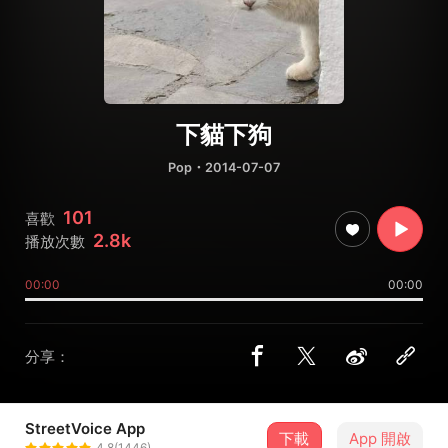
下貓下狗
Pop
・2014-07-07
101
喜歡
2.8k
播放次數
00:00
00:00
分享：
StreetVoice App
下載
App 開啟
小尾巴
4.8(1446)