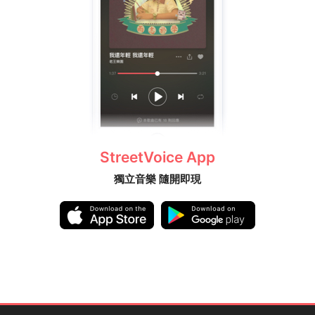
StreetVoice App
獨立音樂 隨開即現