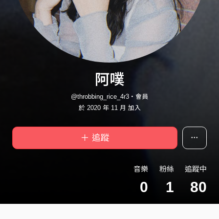
阿噗
@throbbing_rice_4r3・會員
於 2020 年 11 月 加入
＋ 追蹤
音樂
粉絲
追蹤中
0
1
80