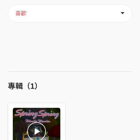
主頁
關於
喜歡
專輯（1）