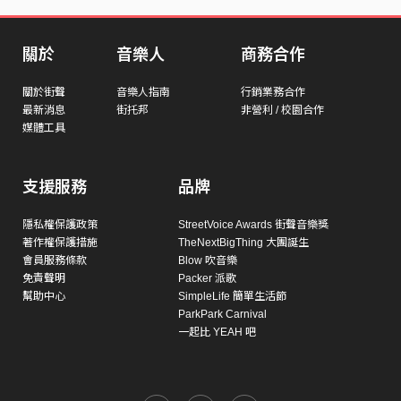
關於
音樂人
商務合作
關於街聲
音樂人指南
行銷業務合作
最新消息
街托邦
非營利 / 校園合作
媒體工具
支援服務
品牌
隱私權保護政策
StreetVoice Awards 街聲音樂獎
著作權保護措施
TheNextBigThing 大團誕生
會員服務條款
Blow 吹音樂
免責聲明
Packer 派歌
幫助中心
SimpleLife 簡單生活節
ParkPark Carnival
一起比 YEAH 吧