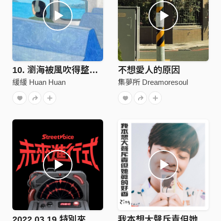
10. 瀏海被風吹得整個飛起來
不想愛人的原因
緩緩 Huan Huan
集夢所 Dreamoresoul
2022.03.19 特別來賓：鶴 The Crane
我本想大聲斥責但她真的好香