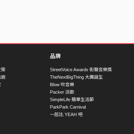
品牌
政策
StreetVoice Awards 街聲音樂獎
措施
TheNextBigThing 大團誕生
款
Blow 吹音樂
Packer 派歌
SimpleLife 簡單生活節
ParkPark Carnival
一起比 YEAH 吧