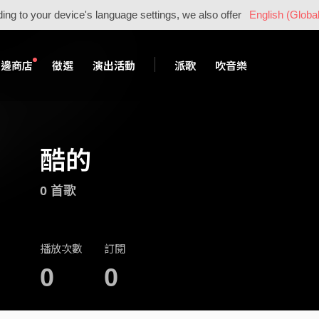
ing to your device's language settings, we also offer
English (Global
周邊商店
徵選
演出活動
派歌
吹音樂
酷的
0 首歌
播放次數
訂閱
0
0