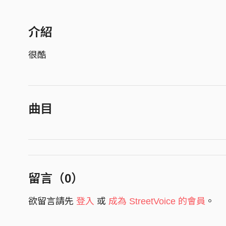
介紹
很酷
曲目
留言（
0
）
欲留言請先
登入
或
成為 StreetVoice 的會員
。