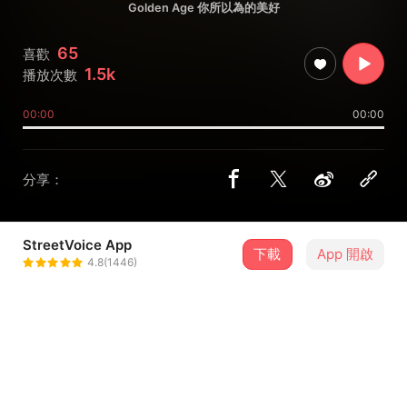
Golden Age 你所以為的美好
65
喜歡
1.5k
播放次數
00:00
00:00
分享：
StreetVoice App
下載
App 開啟
The Tic Tac
4.8(1446)
＋ 追蹤
@thetictac
介紹