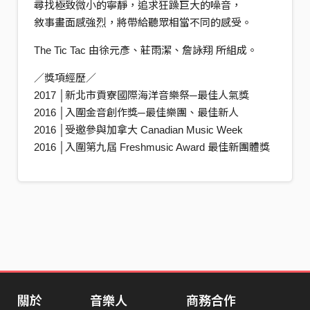
尋找極致微小的寧靜，追求狂躁巨大的噪音，
敘事畫面感強烈，將帶給聽眾相當不同的感受。
The Tic Tac 由徐元彥、莊雨潔、詹詠翔 所組成。
／獎項經歷／
2017 │新北市貢寮國際海洋音樂祭─最佳人氣獎
2016 │入圍金音創作獎─最佳樂團、最佳新人
2016 │受邀參與加拿大 Canadian Music Week
2016 │入圍第九屆 Freshmusic Award 最佳新團體獎
關於
音樂人
商務合作