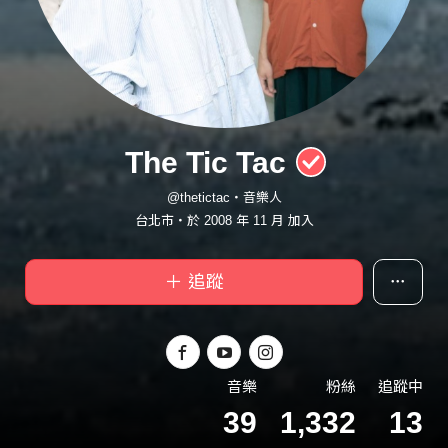
The Tic Tac
@thetictac・音樂人
台北市・於 2008 年 11 月 加入
＋ 追蹤
音樂
粉絲
追蹤中
39
1,332
13