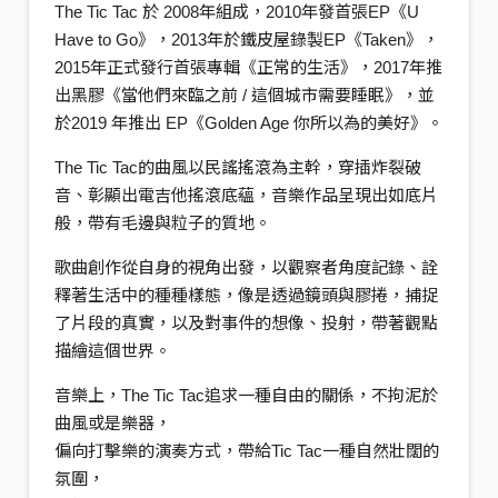
The Tic Tac 於 2008年組成，2010年發首張EP《U
Have to Go》，2013年於鐵皮屋錄製EP《Taken》，
2015年正式發行首張專輯《正常的生活》，2017年推
出黑膠《當他們來臨之前 / 這個城市需要睡眠》，並
於2019 年推出 EP《Golden Age 你所以為的美好》。
The Tic Tac的曲風以民謠搖滾為主幹，穿插炸裂破
音、彰顯出電吉他搖滾底蘊，音樂作品呈現出如底片
般，帶有毛邊與粒子的質地。
歌曲創作從自身的視角出發，以觀察者角度記錄、詮
釋著生活中的種種樣態，像是透過鏡頭與膠捲，捕捉
了片段的真實，以及對事件的想像、投射，帶著觀點
描繪這個世界。
音樂上，The Tic Tac追求一種自由的關係，不拘泥於
曲風或是樂器，
偏向打擊樂的演奏方式，帶給Tic Tac一種自然壯闊的
氛圍，