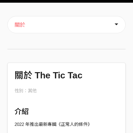
主頁
音樂
歌單
喜歡
關於
關於 The Tic Tac
性別：其他
介紹
2022 年推出最新專輯《正常人的條件》