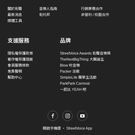
關於街聲
音樂人指南
行銷業務合作
最新消息
街托邦
非營利 / 校園合作
媒體工具
支援服務
品牌
隱私權保護政策
StreetVoice Awards 街聲音樂獎
著作權保護措施
TheNextBigThing 大團誕生
會員服務條款
Blow 吹音樂
免責聲明
Packer 派歌
幫助中心
SimpleLife 簡單生活節
ParkPark Carnival
一起比 YEAH 吧
開啟手機版
・
StreetVoice App