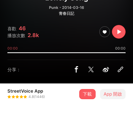
Punk
・2014-03-16
青春日記
46
喜歡
2.8k
播放次數
00:00
00:00
分享：
StreetVoice App
下載
App 開啟
草地人 The Locals
4.8(1446)
＋ 追蹤
@thelocalspunk