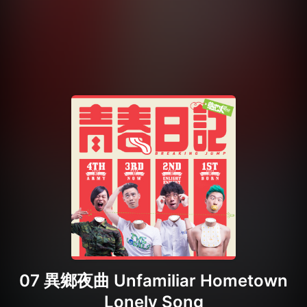
07 異鄉夜曲 Unfamiliar Hometown
Lonely Song