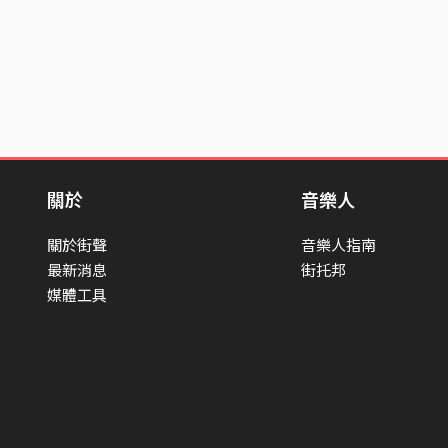
關於
音樂人
關於街聲
音樂人指南
最新消息
街托邦
媒體工具