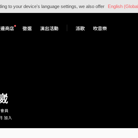
ing to your device's language settings, we also offer
English (Global
周邊商店
徵選
演出活動
派歌
吹音樂
崴
s・會員
 月 加入