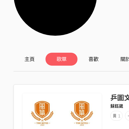
主頁
歌單
喜歡
關
乒圖
蘇鈺崴
1