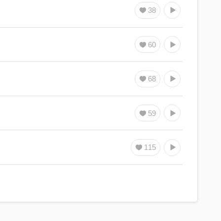
38
60
68
59
115