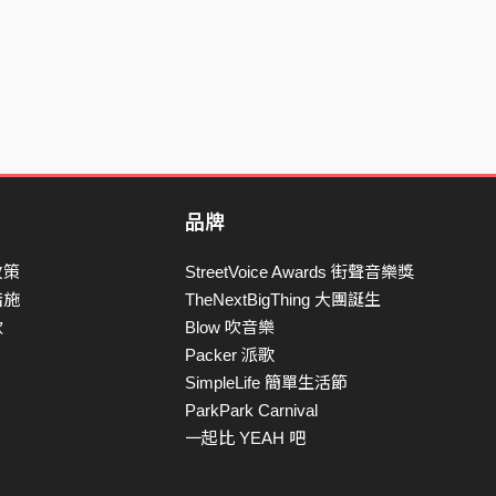
品牌
政策
StreetVoice Awards 街聲音樂獎
措施
TheNextBigThing 大團誕生
款
Blow 吹音樂
Packer 派歌
SimpleLife 簡單生活節
ParkPark Carnival
一起比 YEAH 吧