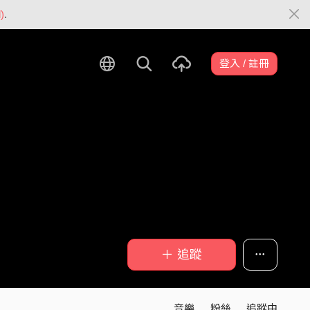
)
.
登入 / 註冊
＋ 追蹤
音樂
粉絲
追蹤中