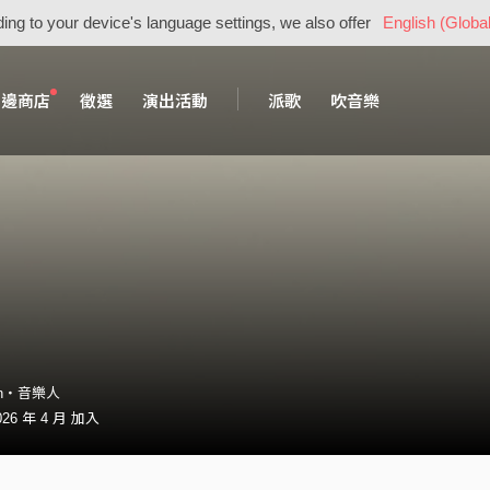
ing to your device's language settings, we also offer
English (Global
周邊商店
徵選
演出活動
派歌
吹音樂
sen・音樂人
26 年 4 月 加入