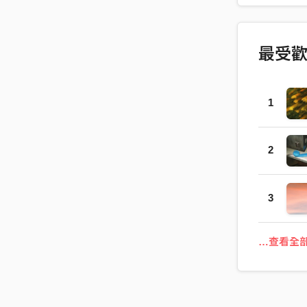
最受
1
2
3
…查看全