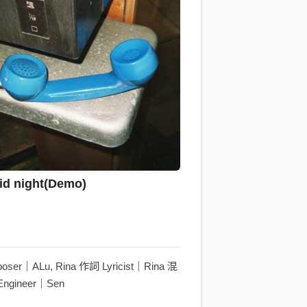
d night(Demo)
ser｜ALu, Rina 作詞 Lyricist｜Rina 混
Engineer｜Sen