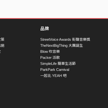
品牌
政策
StreetVoice Awards 街聲音樂獎
措施
TheNextBigThing 大團誕生
款
Blow 吹音樂
Packer 派歌
SimpleLife 簡單生活節
ParkPark Carnival
一起比 YEAH 吧