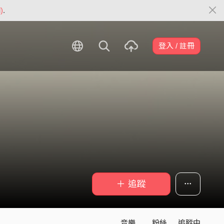
)
.
登入 / 註冊
＋ 追蹤
音樂
粉絲
追蹤中