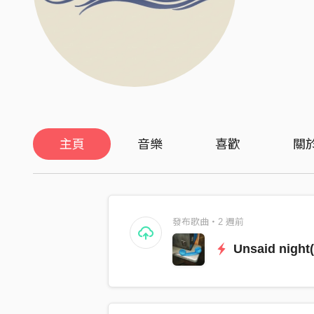
主頁
音樂
喜歡
關
發布歌曲・2 週前
Unsaid night