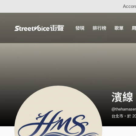
Accord
發現
排行榜
歌單
濱線
@thehama
台北市・於 20