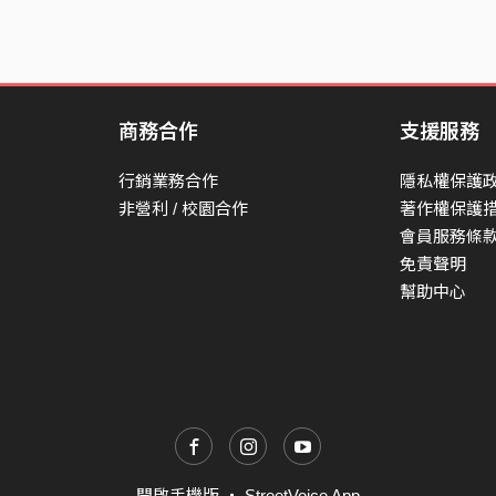
商務合作
支援服務
行銷業務合作
隱私權保護
非營利 / 校園合作
著作權保護
會員服務條
免責聲明
幫助中心
開啟手機版
・
StreetVoice App