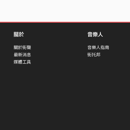
關於
音樂人
關於街聲
音樂人指南
最新消息
街托邦
媒體工具