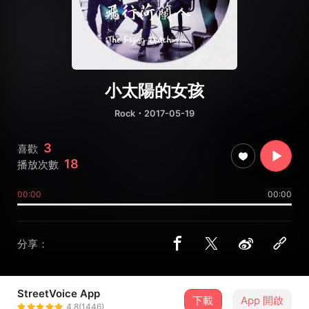
小太陽的女孩
Rock
・2017-05-19
3
喜歡
18
播放次數
00:00
00:00
分享：
StreetVoice App
飛行荷蘭人 The Flying
下載
App 開啟
4.8(1446)