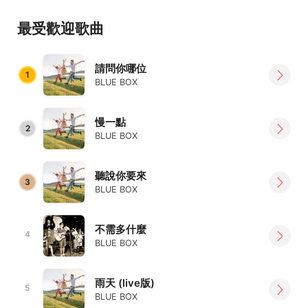
活動邀約請洽：0933782280 小藍
最受歡迎歌曲
victorialin0702@gmail.com
臉書:
請問你哪位
https://www.facebook.com/bluebox0730
1
BLUE BOX
慢一點
2
BLUE BOX
聽說你要來
3
BLUE BOX
不需多什麼
4
BLUE BOX
雨天 (live版)
5
BLUE BOX