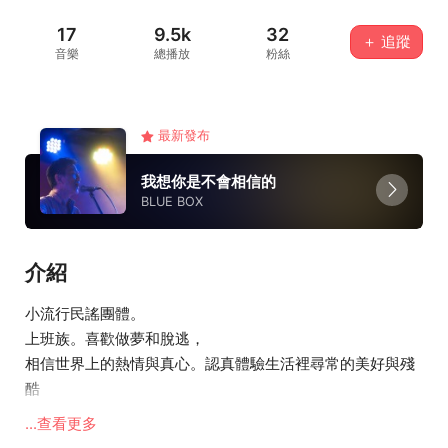
17
9.5k
32
＋ 追蹤
音樂
總播放
粉絲
最新發布
我想你是不會相信的
BLUE BOX
介紹
小流行民謠團體。
上班族。喜歡做夢和脫逃，
相信世界上的熱情與真心。認真體驗生活裡尋常的美好與殘
酷
...查看更多
編制有主唱，木吉他，KB手，電吉他，鼓，Bass