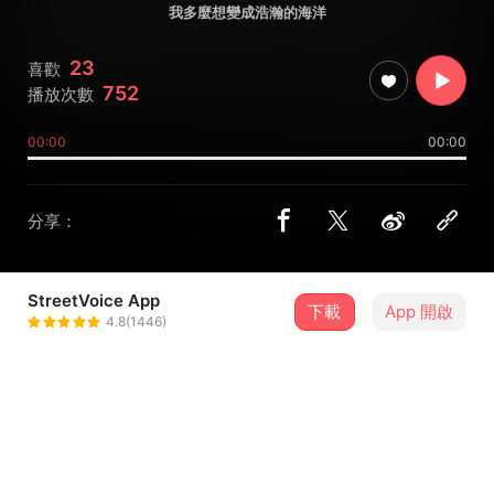
我多麼想變成浩瀚的海洋
23
喜歡
752
播放次數
00:00
00:00
分享：
StreetVoice App
下載
App 開啟
情境遊戲
4.8(1446)
＋ 追蹤
@the___scenario
介紹