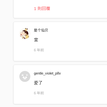
1 則回覆
是个仙贝
宣
6 年前
gentle_violet_p8v
爱了
6 年前