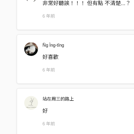
非常好聽誒！！！ 但有點 不清楚...？
6 年前
N̂g Ìng-tîng
好喜歡
6 年前
站在周三的路上
好
6 年前