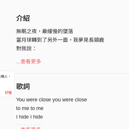
介紹
無眠之夜，最緩慢的墜落
當月球轉到了另外一面，我夢見長頸鹿
對我說：
...查看更多
「Will you just run
or hold....」
音樂人，
！
歌詞
五年時間，臺南臺北橫跨312公里距離
好喔
You were close you were close
帶來給你首張EP《Slowfall》
to me to me
I hide I hide
「你要墜入現實，或醒在夢中⋯⋯」
Away again
我夢見長頸鹿對我說。