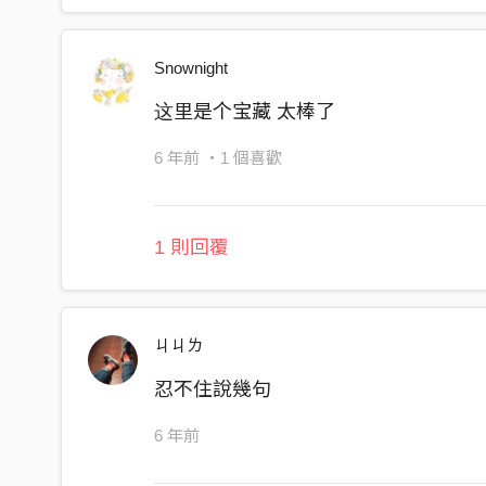
Snownight
这里是个宝藏 太棒了
6 年前
・1 個喜歡
1 則回覆
ㄐㄐㄌ
忍不住說幾句
6 年前