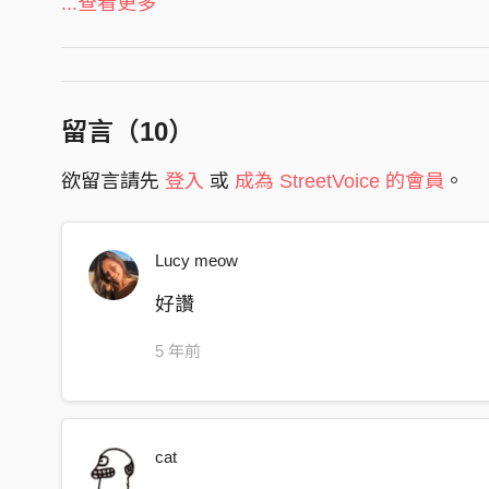
...查看更多
You tore you tore
Apart me apart me
I lost I lost
In the delusion
留言（
10
）
I want you to know what all I think
欲留言請先
登入
或
成為 StreetVoice 的會員
。
We have no idea where we’re going
Lucy meow
好讚
5 年前
cat