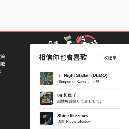
品牌
相信你也會喜歡
政策
StreetVoice Awards 街聲音樂獎
收起來
措施
TheNextBigThing 大團誕生
款
Blow 吹音樂
Night Stalker (DEMO)
Packer 派歌
Glimpse of Kawa. 川之瓣
SimpleLife 簡單生活節
ParkPark Carnival
06-起風了
一起比 YEAH 吧
腦體馬戲團 Circus Braintly
Shine like stars
漾影 Ripple Shadow