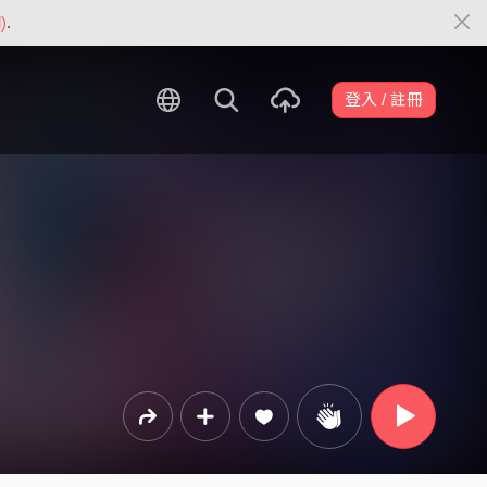
)
.
登入 / 註冊