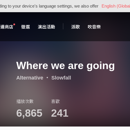
ing to your device's language settings, we also offer
English (Global
周邊商店
徵選
演出活動
派歌
吹音樂
Where we are going
Alternative
・
Slowfall
播放次數
喜歡
6,865
241