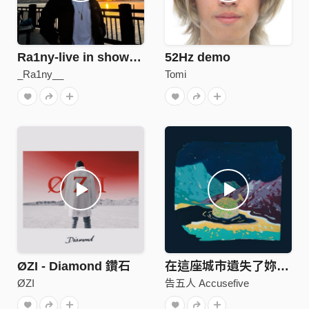
Ra1ny-live in show (demo)
52Hz demo
_Ra1ny__
Tomi
ØZI - Diamond 鑽石
在這座城市遺失了妳 demo
ØZI
告五人 Accusefive