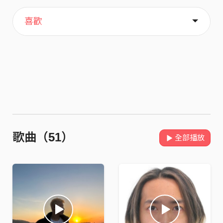
主頁
關於
喜歡
歌曲（51）
全部播放