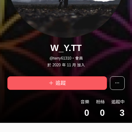
W_Y.TT
@terry61310・會員
於 2020 年 11 月 加入
＋ 追蹤
音樂
粉絲
追蹤中
0
0
3