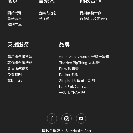
關於
音樂人
商務合作
關於街聲
音樂人指南
行銷業務合作
最新消息
街托邦
非營利 / 校園合作
媒體工具
支援服務
品牌
隱私權保護政策
StreetVoice Awards 街聲音樂獎
著作權保護措施
TheNextBigThing 大團誕生
會員服務條款
Blow 吹音樂
免責聲明
Packer 派歌
幫助中心
SimpleLife 簡單生活節
ParkPark Carnival
一起比 YEAH 吧
開啟手機版
・
StreetVoice App